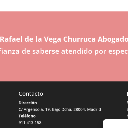
Rafael de la Vega Churruca Abogad
fianza de saberse atendido por especi
Contacto
Dirección
C/ Argensola, 19, Bajo Dcha. 28004, Madrid
u
Teléfono
911 413 158