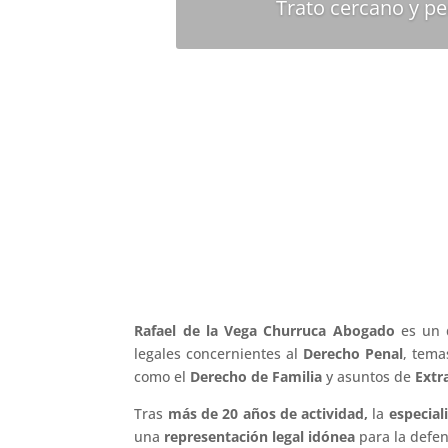
Trato cercano y pe
Rafael de la Vega Churruca Abogado
es un 
legales concernientes al
Derecho Penal
, tem
como el
Derecho de Familia
y asuntos de
Extra
Tras
más de 20 años de actividad,
la
especial
una
representación legal idónea
para la defe