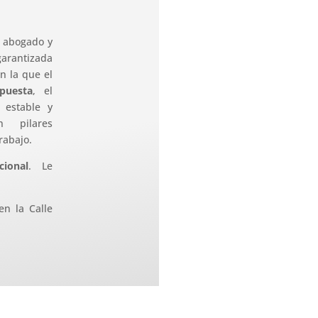
e abogado y
rantizada
en la que el
puesta
, el
 estable y
 pilares
rabajo.
ional
. Le
n la Calle