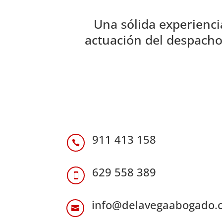
Una sólida experiencia
actuación del despacho
911 413 158

629 558 389

info@delavegaabogado.
